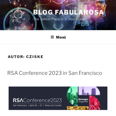
Zum
Inhalt
BLOG FABULAROSA
springen
The Safest Place Is in Your Mind
Menü
AUTOR:
CZISKE
RSA Conference 2023 in San Francisco