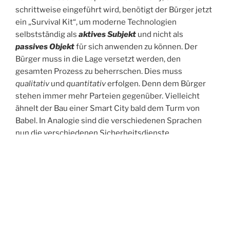
schrittweise eingeführt wird, benötigt der Bürger jetzt
ein „Survival Kit“, um moderne Technologien
selbstständig als
aktives Subjekt
und nicht als
passives Objekt
für sich anwenden zu können. Der
Bürger muss in die Lage versetzt werden, den
gesamten Prozess zu beherrschen. Dies muss
qualitativ
und
quantitativ
erfolgen. Denn dem Bürger
stehen immer mehr Parteien gegenüber. Vielleicht
ähnelt der Bau einer Smart City bald dem Turm von
Babel. In Analogie sind die verschiedenen Sprachen
nun die verschiedenen Sicherheitsdienste.
Link zur Präsentation
Links zur Veranstaltung:
https://www.teletrust.de/veranstaltungen/tutorials-
workshops/teletrust-iws-2019/
https://www.teletrust.de/veranstaltungen/verbandsjub